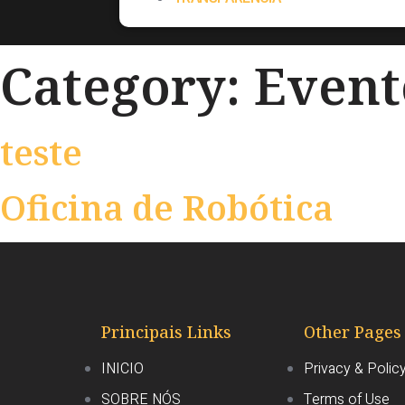
Category:
Event
teste
Oficina de Robótica
Principais Links
Other Pages
INICIO
Privacy & Polic
SOBRE NÓS
Terms of Use