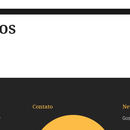
os
Contato
Ne
y
Gos